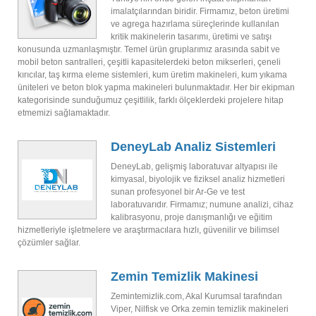
imalatçılarından biridir. Firmamız, beton üretimi
ve agrega hazırlama süreçlerinde kullanılan
kritik makinelerin tasarımı, üretimi ve satışı
konusunda uzmanlaşmıştır. Temel ürün gruplarımız arasında sabit ve
mobil beton santralleri, çeşitli kapasitelerdeki beton mikserleri, çeneli
kırıcılar, taş kırma eleme sistemleri, kum üretim makineleri, kum yıkama
üniteleri ve beton blok yapma makineleri bulunmaktadır. Her bir ekipman
kategorisinde sunduğumuz çeşitlilik, farklı ölçeklerdeki projelere hitap
etmemizi sağlamaktadır.
DeneyLab Analiz Sistemleri
DeneyLab, gelişmiş laboratuvar altyapısı ile
kimyasal, biyolojik ve fiziksel analiz hizmetleri
sunan profesyonel bir Ar-Ge ve test
laboratuvarıdır. Firmamız; numune analizi, cihaz
kalibrasyonu, proje danışmanlığı ve eğitim
hizmetleriyle işletmelere ve araştırmacılara hızlı, güvenilir ve bilimsel
çözümler sağlar.
Zemin Temizlik Makinesi
Zemintemizlik.com, Akal Kurumsal tarafından
Viper, Nilfisk ve Orka zemin temizlik makineleri