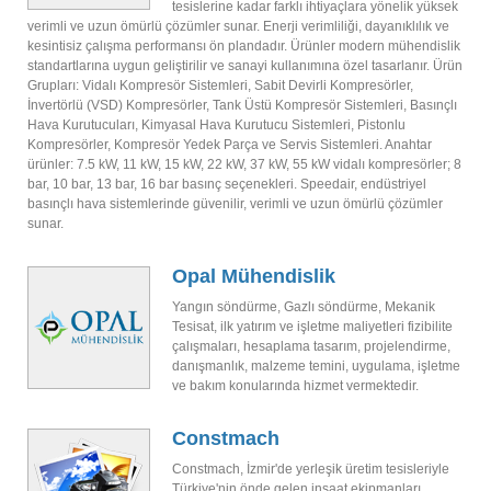
tesislerine kadar farklı ihtiyaçlara yönelik yüksek
verimli ve uzun ömürlü çözümler sunar. Enerji verimliliği, dayanıklılık ve
kesintisiz çalışma performansı ön plandadır. Ürünler modern mühendislik
standartlarına uygun geliştirilir ve sanayi kullanımına özel tasarlanır. Ürün
Grupları: Vidalı Kompresör Sistemleri, Sabit Devirli Kompresörler,
İnvertörlü (VSD) Kompresörler, Tank Üstü Kompresör Sistemleri, Basınçlı
Hava Kurutucuları, Kimyasal Hava Kurutucu Sistemleri, Pistonlu
Kompresörler, Kompresör Yedek Parça ve Servis Sistemleri. Anahtar
ürünler: 7.5 kW, 11 kW, 15 kW, 22 kW, 37 kW, 55 kW vidalı kompresörler; 8
bar, 10 bar, 13 bar, 16 bar basınç seçenekleri. Speedair, endüstriyel
basınçlı hava sistemlerinde güvenilir, verimli ve uzun ömürlü çözümler
sunar.
Opal Mühendislik
Yangın söndürme, Gazlı söndürme, Mekanik
Tesisat, ilk yatırım ve işletme maliyetleri fizibilite
çalışmaları, hesaplama tasarım, projelendirme,
danışmanlık, malzeme temini, uygulama, işletme
ve bakım konularında hizmet vermektedir.
Constmach
Constmach, İzmir'de yerleşik üretim tesisleriyle
Türkiye'nin önde gelen inşaat ekipmanları