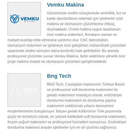
Vemku Makina
Günümüzde üretim süreçlerinde verimlilik, hız ve
kalite standartlarını artırmak için işletmeler özel
makina ve otomasyon çözümlerine ihtiyaç
duymaktadır. Üretim hattına uygun tasarlanan
özel makina sistemleri, firmaların zaman ve
maliyet avantajı elde etmesine yardımcı olur. CNC teknolojileri,
otomasyon sistemleri ve işletmeye özel geliştirilen mühendislik çözümleri
sayesinde üretim süreçleri daha kontrollü hale getirilebilir. Bu alanda
profesyonel çözümler sunan Vemku Makina, farklı sektörlere yönelik özel
proje makina imalatı ve otomasyon çözümleri geliştirmektedir.
Bng Tech
BNG Tech, Carpigiani markasının Türkiye Bayisi
ve profesyonel soft dondurma makineleri ile
gelato makineleri imalatçısı olarak, endüstriyel
dondurma makineleri ve dondurma yapma
makineleri sektöründe yılların deneyimini
müşterilerimizle buluşturuyor. İtalyan gelato kültürünün Türk pazarında
güçlü bir temsilcisi olarak, en yüksek kalitedeki soft dondurma makineleri,
frozen yoğurt makineleri ve profesyonel hizmetleri sunuyoruz. Endüstriyel
dondurma makinesi arayan işletmeler için en iyi çözümü sağlıyoruz.