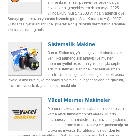
sıfır ve ikinci el satış, servis, ve yedek parça
hizmetlerini gerçekleştirmek amacıyla 2025
yılında kurulmuştur. 2003 yılında Madencilik ve
Sanayi grubumuzun yanında hizmete giren Akal Kurumsal A.Ş., 2007
yılında faaliyet alanlarını geliştirerek ev dışı tüketim sektörünün aranılan
isimleri arasına girmiştir.
Sistematik Makine
B.m.u. Sistemak, yüksek güvenlik standartları,
yenilikçi mühendislik anlayışı ve müşteri
memnuniyetini esas alan yaklaşımıyla cephe
erişim sistemleri alanında lider markalardan
biridir. Üretimini gerçekleştirdiği elektrikli asma
iskele, asma iskele, ve monoray sistemleri ile inşaat sektörüne güvenli,
dayanıklı ve estetik çözümler sunmaktadır.
Yücel Mermer Makineleri
Mermer makinası üretimi alanında sektöre yön
veren öncü firmalardan biri olarak, yılların
tecrübesi ve mühendislik gücümüzle, taş işleme
teknolojilerinde yüksek kaliteyi ve güvenilirliği bir
araya getiriyoruz. Kurulduğumuz günden bu