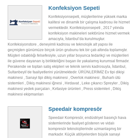
Konfeksiyon Sepeti
Konfeksiyonsepeti, müşterilerine yüksek marka
kalitesi ve dinamik bir çalışma kadrosu ile hizmet
vermektedir. Konfeksiyonsepeti , 2017 yılında
konfeksiyon makineleri sektörüne hizmet vermek
amacıyla, İstanbul’da kurulmuştur.
Konfeksiyonstore , deneyimli kadrosu ve teknolojik alt yapısı ile
geçmişten günümüze birçok ürün grubunu tek bir çatı altında toplamıştır.
Müşteri odaklılığı felsefesiyle, uzun yıllar boyunca tedarikçi ve müşterileri
ile güvene dayanan iş birlikteliğini başarı ile yakalamış kurumsal firmadır.
Perakende ve toptan satış ekipleri ve teknik servis kadrosuyla, İstanbul,
Sultanbeyli’de faaliyetlerini yürütmektedir. ÜRÜNLERİMİZ Ev tipi dikişi
makinesi , Sanayi tipi dikiş makinesi , Overlok makinesi , Buharlı ütü
sistemleri , Dikiş makinesi iğnesi , Hırdavat , Leke çıkarıcı Spreyler , Dikiş
makinesi yedek parçaları , Kırtasiye ürünleri , Press sistemleri , Dikiş
makinesi ekipmanları
Speedair kompresör
Speedair Kompresör, endüstriyel basınçlı hava
sistemlerinde faaliyet gösteren ve vidalı
kompresör teknolojilerinde uzmanlaşmış bir
markadır. Küçük atölyelerden büyük sanayi