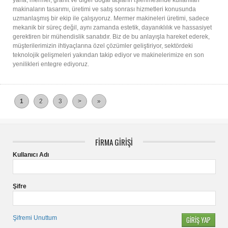
yana, mermer, granit ve diğer doğal taşların işlenmesinde kullanılan
makinaların tasarımı, üretimi ve satış sonrası hizmetleri konusunda
uzmanlaşmış bir ekip ile çalışıyoruz. Mermer makineleri üretimi, sadece
mekanik bir süreç değil, aynı zamanda estetik, dayanıklılık ve hassasiyet
gerektiren bir mühendislik sanatıdır. Biz de bu anlayışla hareket ederek,
müşterilerimizin ihtiyaçlarına özel çözümler geliştiriyor, sektördeki
teknolojik gelişmeleri yakından takip ediyor ve makinelerimize en son
yenilikleri entegre ediyoruz.
1
2
3
>
»
FİRMA GİRİŞİ
Kullanıcı Adı
Şifre
Şifremi Unuttum