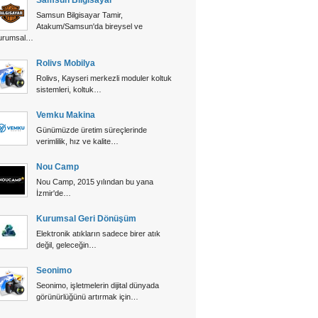
Samsun Bilgisayar Tamir,
Atakum/Samsun'da bireysel ve
urumsal…
Rolivs Mobilya
Rolivs, Kayseri merkezli moduler koltuk
sistemleri, koltuk…
Vemku Makina
Günümüzde üretim süreçlerinde
verimlilik, hız ve kalite…
Nou Camp
Nou Camp, 2015 yılından bu yana
İzmir'de…
Kurumsal Geri Dönüşüm
Elektronik atıkların sadece birer atık
değil, geleceğin…
Seonimo
Seonimo, işletmelerin dijital dünyada
görünürlüğünü artırmak için…