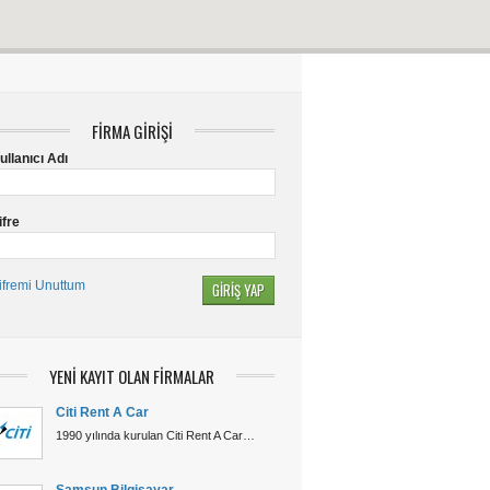
FİRMA GİRİŞİ
ullanıcı Adı
ifre
ifremi Unuttum
YENİ KAYIT OLAN FİRMALAR
Citi Rent A Car
1990 yılında kurulan Citi Rent A Car…
Samsun Bilgisayar