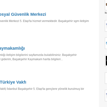
k
osyal Güvenlik Merkezi
enlik Merkezi 5. Etap'ta hizmet vermektedir. Başakşehir sgm iletişim
aymakamlığı
ı iletişim bilgilerini sayfamızda bulabilirsiniz. Başakşehir
giderim, Başakşehir Kaymakam harita bilgileri...
Türkiye Vakfı
akfı) İstanbul Başakşehir 5. Etap'ta gençlere yönelik kurulmuş bir