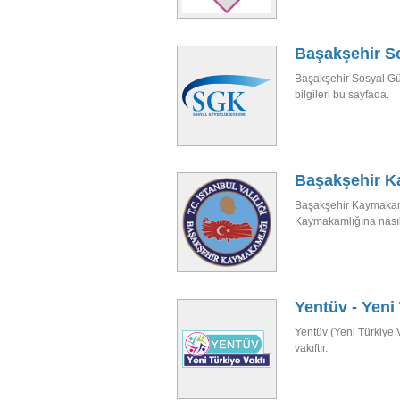
Başakşehir S
Başakşehir Sosyal Güv
bilgileri bu sayfada.
Başakşehir K
Başakşehir Kaymakamlığ
Kaymakamlığına nasıl 
Yentüv - Yeni 
Yentüv (Yeni Türkiye V
vakıftır.