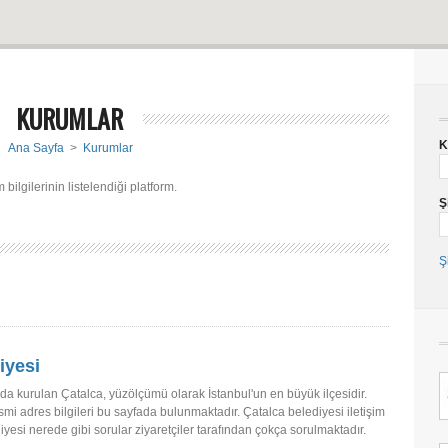
KURUMLAR
K
Ana Sayfa
>
Kurumlar
bilgilerinin listelendiği platform.
Ş
Ş
iyesi
ında kurulan Çatalca, yüzölçümü olarak İstanbul'un en büyük ilçesidir.
mi adres bilgileri bu sayfada bulunmaktadır. Çatalca belediyesi iletişim
diyesi nerede gibi sorular ziyaretçiler tarafından çokça sorulmaktadır.