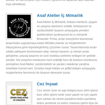
tesisler ve site projeleri için modern, güvenli ve dayanıklı spor alanları
inşa etmekteyiz.
Asaf Atelier İç Mimarlık
Asaf Atelier İç Mimarlık, Ankara merkezli, yaşam
ve çalışma alanlarını estetik, fonksiyonel ve
sürdürülebilir tasarım anlayışıyla yeniden
şekillendiren profesyonel bir iç mimarlık
firmasıdır. Firma, proje süreçlerini kavramsal
tasarımdan uygulamaya kadar titizlikle planlar ve müşterilerinin
ihtiyaçlarına göre kişiselleştirilmiş çözümler sunar. Tasarımlarında insan
odaklı yaklaşımı benimseyen ekip; mimari tasarım, iç mimari proje
geliştirme, peyzaj tasarımı ve özel mobilya üretimini entegre bir şekilde
yürütür. Her projenin merkezine hem estetiği hem de kullanıcı konforunu
yerleştiren Asaf Atelier, sürdürülebilir ve yaratıcı mekânlar yaratma
hedefiyle hizmet verir. Ücretsiz keşif imkânı ve şeffaf iletişim anlayışıyla
müşterilerine benzersiz bir tasarım deneyimi sunar.
Cez İnşaat
Cez zemin izmir ve ege bölgesi kuru silim işlemi
kuru silim işlemi nedir nasıl yapılır ne için yapılır
aynı zaman da zemin parlatma beton parlatma
beton yenileme ve beton cilalama işlemi diye de