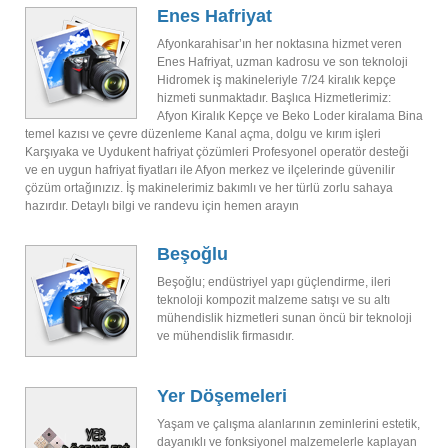
Enes Hafriyat
Afyonkarahisar’ın her noktasına hizmet veren
Enes Hafriyat, uzman kadrosu ve son teknoloji
Hidromek iş makineleriyle 7/24 kiralık kepçe
hizmeti sunmaktadır. Başlıca Hizmetlerimiz:
Afyon Kiralık Kepçe ve Beko Loder kiralama Bina
temel kazısı ve çevre düzenleme Kanal açma, dolgu ve kırım işleri
Karşıyaka ve Uydukent hafriyat çözümleri Profesyonel operatör desteği
ve en uygun hafriyat fiyatları ile Afyon merkez ve ilçelerinde güvenilir
çözüm ortağınızız. İş makinelerimiz bakımlı ve her türlü zorlu sahaya
hazırdır. Detaylı bilgi ve randevu için hemen arayın
Beşoğlu
Beşoğlu; endüstriyel yapı güçlendirme, ileri
teknoloji kompozit malzeme satışı ve su altı
mühendislik hizmetleri sunan öncü bir teknoloji
ve mühendislik firmasıdır.
Yer Döşemeleri
Yaşam ve çalışma alanlarının zeminlerini estetik,
dayanıklı ve fonksiyonel malzemelerle kaplayan