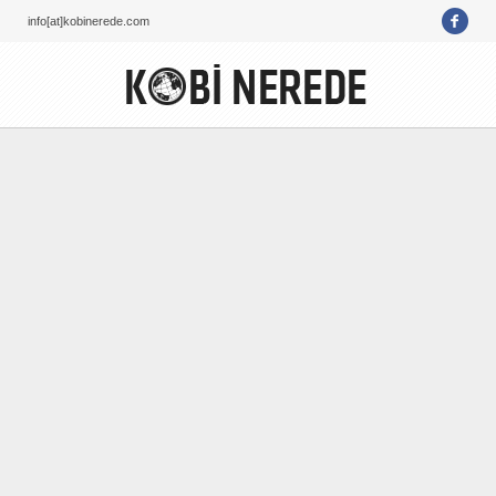
info[at]kobinerede.com