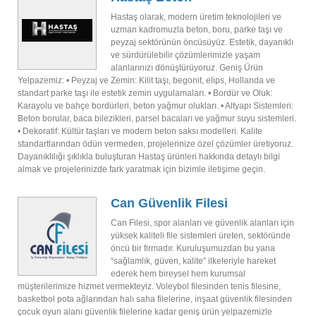
Hastaş olarak, modern üretim teknolojileri ve
uzman kadromuzla beton, boru, parke taşı ve
peyzaj sektörünün öncüsüyüz. Estetik, dayanıklı
ve sürdürülebilir çözümlerimizle yaşam
alanlarınızı dönüştürüyoruz. Geniş Ürün
Yelpazemiz: • Peyzaj ve Zemin: Kilit taşı, begonit, elips, Hollanda ve
standart parke taşı ile estetik zemin uygulamaları. • Bordür ve Oluk:
Karayolu ve bahçe bordürleri, beton yağmur olukları. • Altyapı Sistemleri:
Beton borular, baca bilezikleri, parsel bacaları ve yağmur suyu sistemleri.
• Dekoratif: Kültür taşları ve modern beton saksı modelleri. Kalite
standartlarından ödün vermeden, projelerinize özel çözümler üretiyoruz.
Dayanıklılığı şıklıkla buluşturan Hastaş ürünleri hakkında detaylı bilgi
almak ve projelerinizde fark yaratmak için bizimle iletişime geçin.
Can Güvenlik Filesi
Can Filesi, spor alanları ve güvenlik alanları için
yüksek kaliteli file sistemleri üreten, sektöründe
öncü bir firmadır. Kuruluşumuzdan bu yana
“sağlamlık, güven, kalite” ilkeleriyle hareket
ederek hem bireysel hem kurumsal
müşterilerimize hizmet vermekteyiz. Voleybol filesinden tenis filesine,
basketbol pota ağlarından halı saha filelerine, inşaat güvenlik filesinden
çocuk oyun alanı güvenlik filelerine kadar geniş ürün yelpazemizle