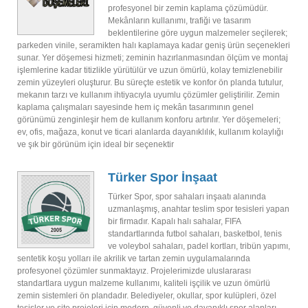
profesyonel bir zemin kaplama çözümüdür.
Mekânların kullanımı, trafiği ve tasarım
beklentilerine göre uygun malzemeler seçilerek;
parkeden vinile, seramikten halı kaplamaya kadar geniş ürün seçenekleri
sunar. Yer döşemesi hizmeti; zeminin hazırlanmasından ölçüm ve montaj
işlemlerine kadar titizlikle yürütülür ve uzun ömürlü, kolay temizlenebilir
zemin yüzeyleri oluşturur. Bu süreçte estetik ve konfor ön planda tutulur,
mekanın tarzı ve kullanım ihtiyacıyla uyumlu çözümler geliştirilir. Zemin
kaplama çalışmaları sayesinde hem iç mekân tasarımının genel
görünümü zenginleşir hem de kullanım konforu artırılır. Yer döşemeleri;
ev, ofis, mağaza, konut ve ticari alanlarda dayanıklılık, kullanım kolaylığı
ve şık bir görünüm için ideal bir seçenektir
Türker Spor İnşaat
Türker Spor, spor sahaları inşaatı alanında
uzmanlaşmış, anahtar teslim spor tesisleri yapan
bir firmadır. Kapalı halı sahalar, FIFA
standartlarında futbol sahaları, basketbol, tenis
ve voleybol sahaları, padel kortları, tribün yapımı,
sentetik koşu yolları ile akrilik ve tartan zemin uygulamalarında
profesyonel çözümler sunmaktayız. Projelerimizde uluslararası
standartlara uygun malzeme kullanımı, kaliteli işçilik ve uzun ömürlü
zemin sistemleri ön plandadır. Belediyeler, okullar, spor kulüpleri, özel