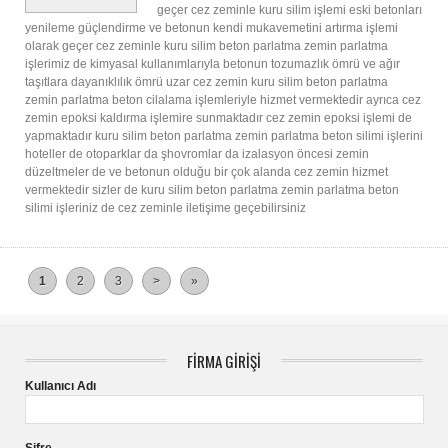
geçer cez zeminle kuru silim işlemi eski betonları
yenileme güçlendirme ve betonun kendi mukavemetini artırma işlemi
olarak geçer cez zeminle kuru silim beton parlatma zemin parlatma
işlerimiz de kimyasal kullanımlarıyla betonun tozumazlık ömrü ve ağır
taşıtlara dayanıklılık ömrü uzar cez zemin kuru silim beton parlatma
zemin parlatma beton cilalama işlemleriyle hizmet vermektedir ayrıca cez
zemin epoksi kaldırma işlemire sunmaktadır cez zemin epoksi işlemi de
yapmaktadır kuru silim beton parlatma zemin parlatma beton silimi işlerini
hoteller de otoparklar da şhovromlar da izalasyon öncesi zemin
düzeltmeler de ve betonun olduğu bir çok alanda cez zemin hizmet
vermektedir sizler de kuru silim beton parlatma zemin parlatma beton
silimi işleriniz de cez zeminle iletişime geçebilirsiniz
1
2
3
>
»
FİRMA GİRİŞİ
Kullanıcı Adı
Şifre