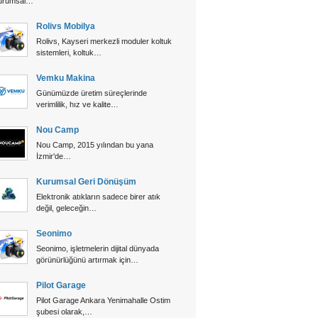
urumsal…
Rolivs Mobilya
Rolivs, Kayseri merkezli moduler koltuk
sistemleri, koltuk…
Vemku Makina
Günümüzde üretim süreçlerinde
verimlilik, hız ve kalite…
Nou Camp
Nou Camp, 2015 yılından bu yana
İzmir'de…
Kurumsal Geri Dönüşüm
Elektronik atıkların sadece birer atık
değil, geleceğin…
Seonimo
Seonimo, işletmelerin dijital dünyada
görünürlüğünü artırmak için…
Pilot Garage
Pilot Garage Ankara Yenimahalle Ostim
şubesi olarak,…