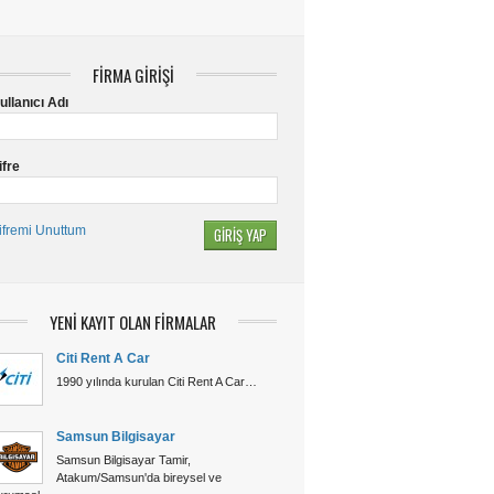
FİRMA GİRİŞİ
ullanıcı Adı
ifre
ifremi Unuttum
YENİ KAYIT OLAN FİRMALAR
Citi Rent A Car
1990 yılında kurulan Citi Rent A Car…
Samsun Bilgisayar
Samsun Bilgisayar Tamir,
Atakum/Samsun'da bireysel ve