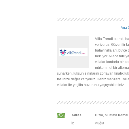
Ana 
Villa Trendi olarak, h
veriyoruz. Güvenilir ta
balayı villaları, bütçe
bekliyor. Ailece tatil
villalar konforlu bir k
mükemmel bir alternati
sunarken, lüksün sınırlarını zorlayan kiralık lüks
tatilinize değer katıyoruz. Deniz manzaralı vil
villalar ile yeşilin huzurunu yaşayabilirsiniz.
Adres:
Tuzla, Mustafa Kemal 
İl:
Muğla