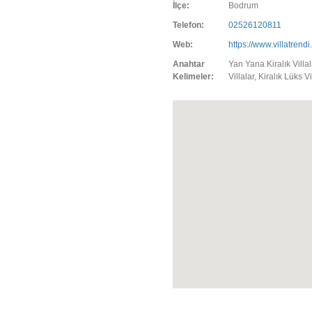
İlçe:
Bodrum
Telefon:
02526120811
Web:
https://www.villatrendi
Anahtar
Yan Yana Kiralık Villa
Kelimeler:
Villalar, Kiralık Lüks Vi