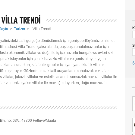
VİLLA TRENDİ
K
Sayfa
>
Turizm
>
Villa Trendi
ayalinizdeki tatili gerçeğe dönüştürmek için geniş portföyümüzle hizmet
Ş
tilin adresi Villa Trendi çatısı altında; baş başa unutulmaz anlar için
 dostu ekonomik villalar ve doğa ile iç içe huzurlu bungalows evleri sizi
 yapmak isteyenler için çocuk havuzlu villalar ve geniş aileye uygun
Ş
onaklama sunarken, kalabalık gruplar için yan yana kiralık villalar
f oluşturuyor. Gözlerden uzak tatil arayanlara muhafazakar villalar
 villalar, jakuzili villalar ve estetik tasarımlı sonsuzluk havuzlu villalar ile
lalar ve denize yakın villalar ile maviliğe doyarken, doğa manzaralı
Blv. no: 63/c, 48300 Fethiye/Muğla