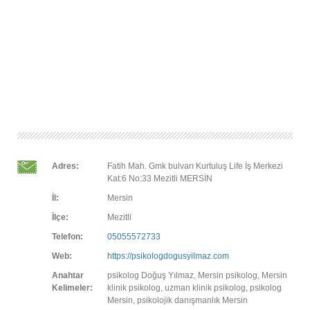
Adres:
Fatih Mah. Gmk bulvarı Kurtuluş Life İş Merkezi
Kat:6 No:33 Mezitli MERSİN
İl:
Mersin
İlçe:
Mezitli
Telefon:
05055572733
Web:
https://psikologdogusyilmaz.com
Anahtar
psikolog Doğuş Yılmaz, Mersin psikolog, Mersin
Kelimeler:
klinik psikolog, uzman klinik psikolog, psikolog
Mersin, psikolojik danışmanlık Mersin