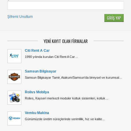
Şifremi Unuttum
YENİ KAYIT OLAN FİRMALAR
Citi Rent A Car
1990 yılında kurulan Citi Rent A Car…
Samsun Bilgisayar
Samsun Bilgisayar Tamir, Atakum/Samsun'da bireysel ve kurumsal…
Rolivs Mobilya
Rolivs, Kayseri merkezli moduler koltuk sistemleri, koltuk…
Vemku Makina
Günümüzde üretim süreçlerinde verimlilik, hız ve kalite…