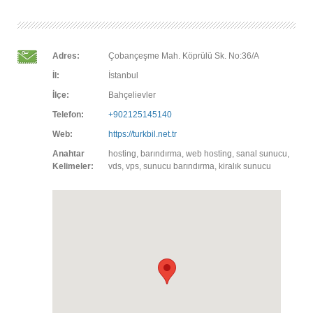
Adres:
Çobançeşme Mah. Köprülü Sk. No:36/A
İl:
İstanbul
İlçe:
Bahçelievler
Telefon:
+902125145140
Web:
https://turkbil.net.tr
Anahtar
hosting, barındırma, web hosting, sanal sunucu,
Kelimeler:
vds, vps, sunucu barındırma, kiralık sunucu