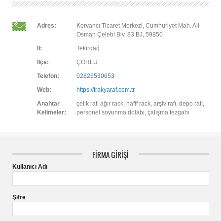
Adres:
Kervancı Ticaret Merkezi, Cumhuriyet Mah. Ali
Osman Çelebi Blv. 83 BJ, 59850
İl:
Tekirdağ
İlçe:
ÇORLU
Telefon:
02826530653
Web:
https://trakyaraf.com.tr
Anahtar
çelik raf, ağır rack, hafif rack, arşiv rafı, depo rafı,
Kelimeler:
personel soyunma dolabı, çalışma tezgahı
FİRMA GİRİŞİ
Kullanıcı Adı
Şifre