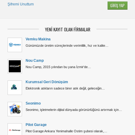
Şifremi Unuttum
YENİ KAYIT OLAN FİRMALAR
Vemku Makina
Günümüzde üretim süreçlerinde verimlilik, hız ve kalite…
Nou Camp
Nou Camp, 2015 yılından bu yana İzmir'de…
Kurumsal Geri Dönüşüm
Elektronik atıkların sadece birer atık değil, geleceğin…
Seonimo
Seonimo, işletmelerin dijital dünyada görünürlüğünü artırmak için…
Pilot Garage
Pilot Garage Ankara Yenimahalle Ostim şubesi olarak,…