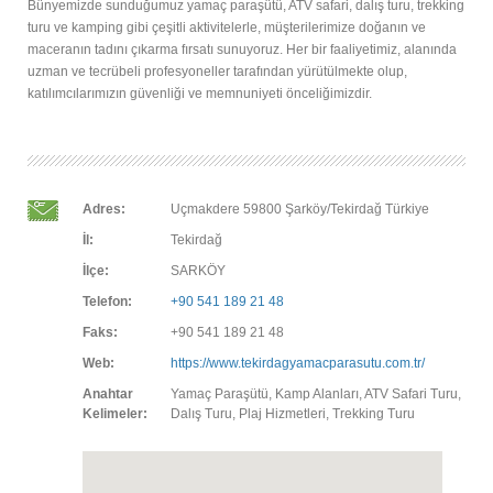
Bünyemizde sunduğumuz yamaç paraşütü, ATV safari, dalış turu, trekking
turu ve kamping gibi çeşitli aktivitelerle, müşterilerimize doğanın ve
maceranın tadını çıkarma fırsatı sunuyoruz. Her bir faaliyetimiz, alanında
uzman ve tecrübeli profesyoneller tarafından yürütülmekte olup,
katılımcılarımızın güvenliği ve memnuniyeti önceliğimizdir.
Adres:
Uçmakdere 59800 Şarköy/Tekirdağ Türkiye
İl:
Tekirdağ
İlçe:
SARKÖY
Telefon:
+90 541 189 21 48
Faks:
+90 541 189 21 48
Web:
https://www.tekirdagyamacparasutu.com.tr/
Anahtar
Yamaç Paraşütü, Kamp Alanları, ATV Safari Turu,
Kelimeler:
Dalış Turu, Plaj Hizmetleri, Trekking Turu