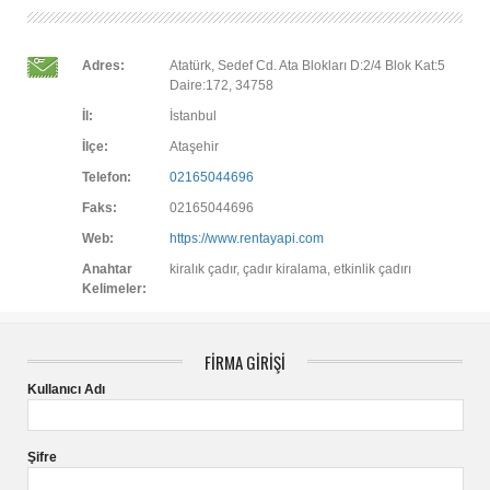
Adres:
Atatürk, Sedef Cd. Ata Blokları D:2/4 Blok Kat:5
Daire:172, 34758
İl:
İstanbul
İlçe:
Ataşehir
Telefon:
02165044696
Faks:
02165044696
Web:
https://www.rentayapi.com
Anahtar
kiralık çadır, çadır kiralama, etkinlik çadırı
Kelimeler:
FİRMA GİRİŞİ
Kullanıcı Adı
Şifre