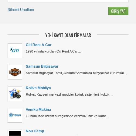
Şifremi Unuttum
YENİ KAYIT OLAN FİRMALAR
Citi Rent A Car
1990 yılında kurulan Citi Rent A Car…
Samsun Bilgisayar
Samsun Bilgisayar Tamir, Atakum/Samsun'da bireysel ve kurumsal…
Rolivs Mobilya
Rolivs, Kayseri merkezli moduler koltuk sistemleri, koltuk…
Vemku Makina
Günümüzde üretim süreçlerinde verimlilik, hız ve kalite…
Nou Camp