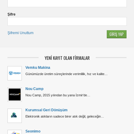
Şifre
Şifremi Unuttum
YENİ KAYIT OLAN FİRMALAR
Vemku Makina
Günümüzde üretim süreçlerinde verimlilik, hız ve kalite…
Nou Camp
Nou Camp, 2015 yılından bu yana İzmir'de…
Kurumsal Geri Dönüşüm
Elektronik atıkların sadece birer atık değil, geleceğin…
Seonimo