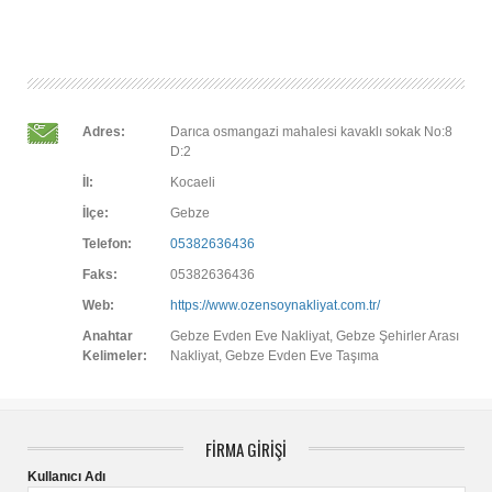
Adres:
Darıca osmangazi mahalesi kavaklı sokak No:8
D:2
İl:
Kocaeli
İlçe:
Gebze
Telefon:
05382636436
Faks:
05382636436
Web:
https://www.ozensoynakliyat.com.tr/
Anahtar
Gebze Evden Eve Nakliyat, Gebze Şehirler Arası
Kelimeler:
Nakliyat, Gebze Evden Eve Taşıma
FİRMA GİRİŞİ
Kullanıcı Adı