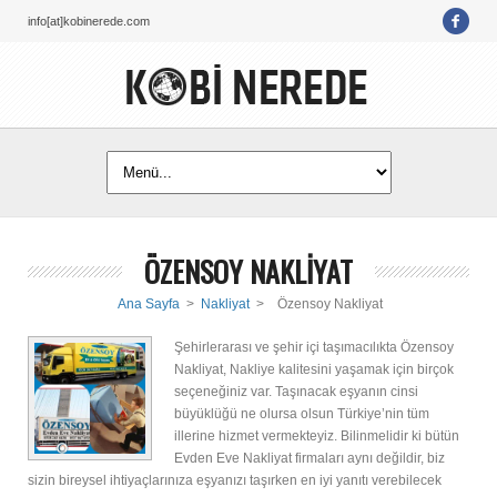
info[at]kobinerede.com
ÖZENSOY NAKLİYAT
Ana Sayfa
>
Nakliyat
>
Özensoy Nakliyat
Şehirlerarası ve şehir içi taşımacılıkta Özensoy
Nakliyat, Nakliye kalitesini yaşamak için birçok
seçeneğiniz var. Taşınacak eşyanın cinsi
büyüklüğü ne olursa olsun Türkiye’nin tüm
illerine hizmet vermekteyiz. Bilinmelidir ki bütün
Evden Eve Nakliyat firmaları aynı değildir, biz
sizin bireysel ihtiyaçlarınıza eşyanızı taşırken en iyi yanıtı verebilecek