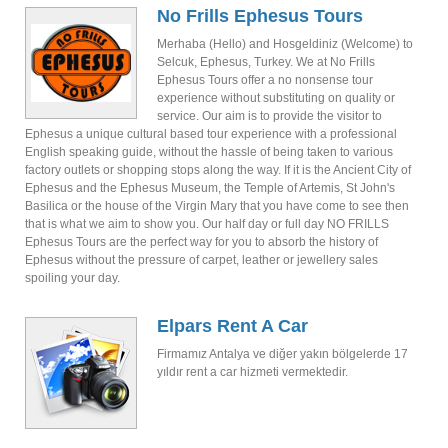
No Frills Ephesus Tours
Merhaba (Hello) and Hosgeldiniz (Welcome) to
Selcuk, Ephesus, Turkey. We at No Frills
Ephesus Tours offer a no nonsense tour
experience without substituting on quality or
service. Our aim is to provide the visitor to
Ephesus a unique cultural based tour experience with a professional
English speaking guide, without the hassle of being taken to various
factory outlets or shopping stops along the way. If it is the Ancient City of
Ephesus and the Ephesus Museum, the Temple of Artemis, St John's
Basilica or the house of the Virgin Mary that you have come to see then
that is what we aim to show you. Our half day or full day NO FRILLS
Ephesus Tours are the perfect way for you to absorb the history of
Ephesus without the pressure of carpet, leather or jewellery sales
spoiling your day.
Elpars Rent A Car
Firmamız Antalya ve diğer yakın bölgelerde 17
yıldır rent a car hizmeti vermektedir.