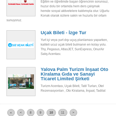
Eğitim ve öğretimde başarı öğrencinin sorunsuz,
huzur dolu bir ortamda hem ders çalışmak
hemde sosyal aktivetelere katılımıyla olur. Uğurlu
Konak olarak sizlere sakin ve huzurlu bir ortam
sunuyoruz.
Uçak Bileti - İzge Tur
Yurt içi veya yurt dışı uçuş planlaması yaparken,
kaliteli ucuz uçak bileti bulmanın en kolay yolu.
Thy, Pegasus, AtlasJET, SunExpress, OnurAir
Satış Acentası.
Yalova Palm Turizm İnşaat Oto
Kiralama Gıda ve Sanayi
Ticaret Limited Şirketi
Turizm Acentası, Uçak Bileti, Tatil Turları, Otel
Rezervasyonları , Oto Kiralama, İnşaat, Tadilat
«
<
8
9
10
11
>