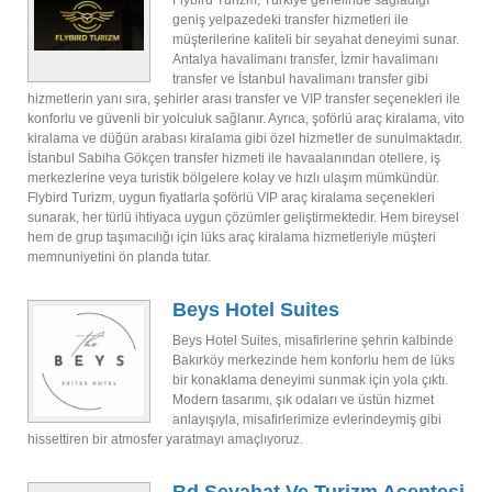
Flybird Turizm, Türkiye genelinde sağladığı
geniş yelpazedeki transfer hizmetleri ile
müşterilerine kaliteli bir seyahat deneyimi sunar.
Antalya havalimanı transfer, İzmir havalimanı
transfer ve İstanbul havalimanı transfer gibi
hizmetlerin yanı sıra, şehirler arası transfer ve VIP transfer seçenekleri ile
konforlu ve güvenli bir yolculuk sağlanır. Ayrıca, şoförlü araç kiralama, vito
kiralama ve düğün arabası kiralama gibi özel hizmetler de sunulmaktadır.
İstanbul Sabiha Gökçen transfer hizmeti ile havaalanından otellere, iş
merkezlerine veya turistik bölgelere kolay ve hızlı ulaşım mümkündür.
Flybird Turizm, uygun fiyatlarla şoförlü VIP araç kiralama seçenekleri
sunarak, her türlü ihtiyaca uygun çözümler geliştirmektedir. Hem bireysel
hem de grup taşımacılığı için lüks araç kiralama hizmetleriyle müşteri
memnuniyetini ön planda tutar.
Beys Hotel Suites
Beys Hotel Suites, misafirlerine şehrin kalbinde
Bakırköy merkezinde hem konforlu hem de lüks
bir konaklama deneyimi sunmak için yola çıktı.
Modern tasarımı, şık odaları ve üstün hizmet
anlayışıyla, misafirlerimize evlerindeymiş gibi
hissettiren bir atmosfer yaratmayı amaçlıyoruz.