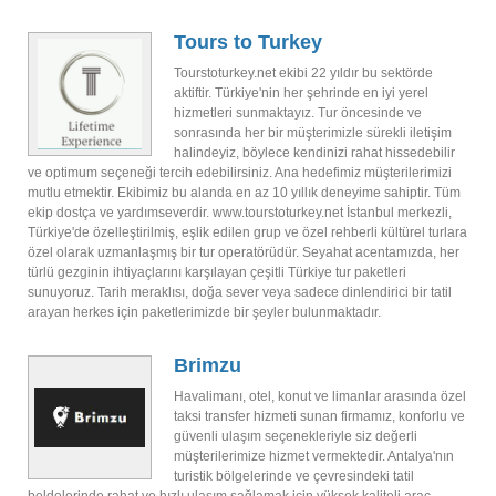
Tours to Turkey
Tourstoturkey.net ekibi 22 yıldır bu sektörde
aktiftir. Türkiye'nin her şehrinde en iyi yerel
hizmetleri sunmaktayız. Tur öncesinde ve
sonrasında her bir müşterimizle sürekli iletişim
halindeyiz, böylece kendinizi rahat hissedebilir
ve optimum seçeneği tercih edebilirsiniz. Ana hedefimiz müşterilerimizi
mutlu etmektir. Ekibimiz bu alanda en az 10 yıllık deneyime sahiptir. Tüm
ekip dostça ve yardımseverdir. www.tourstoturkey.net İstanbul merkezli,
Türkiye'de özelleştirilmiş, eşlik edilen grup ve özel rehberli kültürel turlara
özel olarak uzmanlaşmış bir tur operatörüdür. Seyahat acentamızda, her
türlü gezginin ihtiyaçlarını karşılayan çeşitli Türkiye tur paketleri
sunuyoruz. Tarih meraklısı, doğa sever veya sadece dinlendirici bir tatil
arayan herkes için paketlerimizde bir şeyler bulunmaktadır.
Brimzu
Havalimanı, otel, konut ve limanlar arasında özel
taksi transfer hizmeti sunan firmamız, konforlu ve
güvenli ulaşım seçenekleriyle siz değerli
müşterilerimize hizmet vermektedir. Antalya'nın
turistik bölgelerinde ve çevresindeki tatil