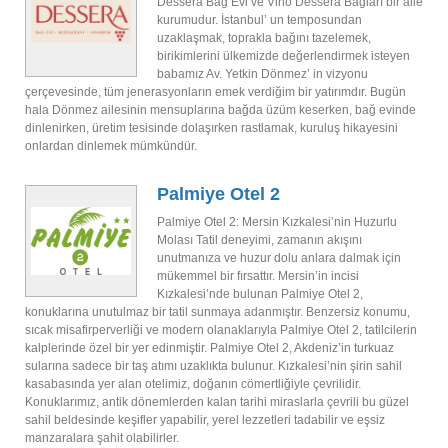
Dessera Bağ Evi ve Vino Dessera Bağları bir aile
kurumudur. İstanbul’ un temposundan
uzaklaşmak, toprakla bağını tazelemek,
birikimlerini ülkemizde değerlendirmek isteyen
babamız Av. Yetkin Dönmez’ in vizyonu
çerçevesinde, tüm jenerasyonların emek verdiğim bir yatırımdır. Bugün
hala Dönmez ailesinin mensuplarına bağda üzüm keserken, bağ evinde
dinlenirken, üretim tesisinde dolaşırken rastlamak, kuruluş hikayesini
onlardan dinlemek mümkündür.
Palmiye Otel 2
Palmiye Otel 2: Mersin Kızkalesi’nin Huzurlu
Molası Tatil deneyimi, zamanın akışını
unutmanıza ve huzur dolu anlara dalmak için
mükemmel bir fırsattır. Mersin’in incisi
Kızkalesi’nde bulunan Palmiye Otel 2,
konuklarına unutulmaz bir tatil sunmaya adanmıştır. Benzersiz konumu,
sıcak misafirperverliği ve modern olanaklarıyla Palmiye Otel 2, tatilcilerin
kalplerinde özel bir yer edinmiştir. Palmiye Otel 2, Akdeniz’in turkuaz
sularına sadece bir taş atımı uzaklıkta bulunur. Kızkalesi’nin şirin sahil
kasabasında yer alan otelimiz, doğanın cömertliğiyle çevrilidir.
Konuklarımız, antik dönemlerden kalan tarihi miraslarla çevrili bu güzel
sahil beldesinde keşifler yapabilir, yerel lezzetleri tadabilir ve eşsiz
manzaralara şahit olabilirler.