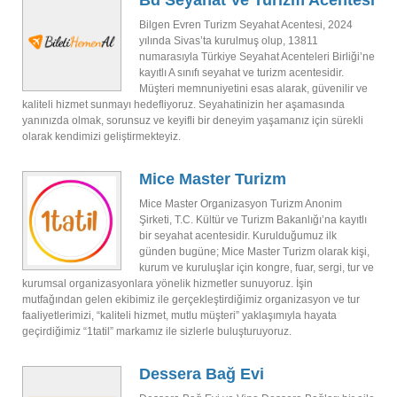
Bd Seyahat Ve Turizm Acentesi
Bilgen Evren Turizm Seyahat Acentesi, 2024
yılında Sivas’ta kurulmuş olup, 13811
numarasıyla Türkiye Seyahat Acenteleri Birliği’ne
kayıtlı A sınıfı seyahat ve turizm acentesidir.
Müşteri memnuniyetini esas alarak, güvenilir ve
kaliteli hizmet sunmayı hedefliyoruz. Seyahatinizin her aşamasında
yanınızda olmak, sorunsuz ve keyifli bir deneyim yaşamanız için sürekli
olarak kendimizi geliştirmekteyiz.
Mice Master Turizm
Mice Master Organizasyon Turizm Anonim
Şirketi, T.C. Kültür ve Turizm Bakanlığı’na kayıtlı
bir seyahat acentesidir. Kurulduğumuz ilk
günden bugüne; Mice Master Turizm olarak kişi,
kurum ve kuruluşlar için kongre, fuar, sergi, tur ve
kurumsal organizasyonlara yönelik hizmetler sunuyoruz. İşin
mutfağından gelen ekibimiz ile gerçekleştirdiğimiz organizasyon ve tur
faaliyetlerimizi, “kaliteli hizmet, mutlu müşteri” yaklaşımıyla hayata
geçirdiğimiz “1tatil” markamız ile sizlerle buluşturuyoruz.
Dessera Bağ Evi