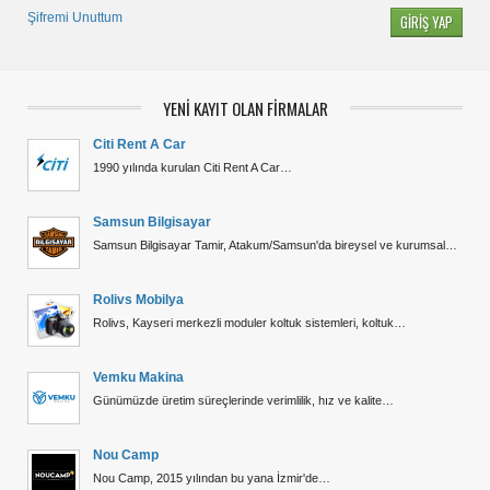
Şifremi Unuttum
YENİ KAYIT OLAN FİRMALAR
Citi Rent A Car
1990 yılında kurulan Citi Rent A Car…
Samsun Bilgisayar
Samsun Bilgisayar Tamir, Atakum/Samsun'da bireysel ve kurumsal…
Rolivs Mobilya
Rolivs, Kayseri merkezli moduler koltuk sistemleri, koltuk…
Vemku Makina
Günümüzde üretim süreçlerinde verimlilik, hız ve kalite…
Nou Camp
Nou Camp, 2015 yılından bu yana İzmir'de…