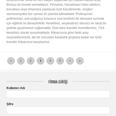
beldelerinde rahat ve hızlı ulaşım sağlamak için yüksek kaliteli araç
filomuz ile hizmet vermekteyiz. Firmamız, Havalimanı’ndan otellere,
konutlara veya limanlara yapılacak özel transferlerde, müşteri
memnuniyetini her zaman ön planda tutmaktadır. Profesyonel
şoförlerimiz, yolculuğunuz boyunca size konforlu bir deneyim sunmak
için eğitimli ve deneyimlidir. Hedefimiz, seyahatinizi stressiz ve rahat bir
şekilde geçirmenizi sağlamaktır. Özel taksi transfer hizmetlerimiz, 7/24
kesintisiz olarak sunulmaktadır. İhtiyacınıza göre farklı araç
seçeneklerimizle, tek bir yolcudan kalabalık gruplara kadar her türlü
transfer ihtiyacınızı karşılıyoruz.
<
1
2
3
4
5
>
»
FİRMA GİRİŞİ
Kullanıcı Adı
Şifre