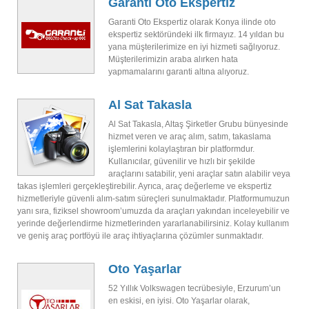
Garanti Oto Ekspertiz
Garanti Oto Ekspertiz olarak Konya ilinde oto
ekspertiz sektöründeki ilk firmayız. 14 yıldan bu
yana müşterilerimize en iyi hizmeti sağlıyoruz.
Müşterilerimizin araba alırken hata
yapmamalarını garanti altına alıyoruz.
Al Sat Takasla
Al Sat Takasla, Altaş Şirketler Grubu bünyesinde
hizmet veren ve araç alım, satım, takaslama
işlemlerini kolaylaştıran bir platformdur.
Kullanıcılar, güvenilir ve hızlı bir şekilde
araçlarını satabilir, yeni araçlar satın alabilir veya
takas işlemleri gerçekleştirebilir. Ayrıca, araç değerleme ve ekspertiz
hizmetleriyle güvenli alım-satım süreçleri sunulmaktadır. Platformumuzun
yanı sıra, fiziksel showroom’umuzda da araçları yakından inceleyebilir ve
yerinde değerlendirme hizmetlerinden yararlanabilirsiniz. Kolay kullanım
ve geniş araç portföyü ile araç ihtiyaçlarına çözümler sunmaktadır.
Oto Yaşarlar
52 Yıllık Volkswagen tecrübesiyle, Erzurum’un
en eskisi, en iyisi. Oto Yaşarlar olarak,