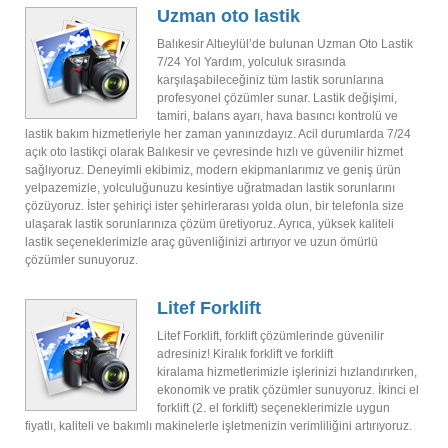
Uzman oto lastik
Balıkesir Altıeylül’de bulunan Uzman Oto Lastik
7/24 Yol Yardım, yolculuk sırasında
karşılaşabileceğiniz tüm lastik sorunlarına
profesyonel çözümler sunar. Lastik değişimi,
tamiri, balans ayarı, hava basıncı kontrolü ve
lastik bakım hizmetleriyle her zaman yanınızdayız. Acil durumlarda 7/24
açık oto lastikçi olarak Balıkesir ve çevresinde hızlı ve güvenilir hizmet
sağlıyoruz. Deneyimli ekibimiz, modern ekipmanlarımız ve geniş ürün
yelpazemizle, yolculuğunuzu kesintiye uğratmadan lastik sorunlarını
çözüyoruz. İster şehiriçi ister şehirlerarası yolda olun, bir telefonla size
ulaşarak lastik sorunlarınıza çözüm üretiyoruz. Ayrıca, yüksek kaliteli
lastik seçeneklerimizle araç güvenliğinizi artırıyor ve uzun ömürlü
çözümler sunuyoruz.
Litef Forklift
Litef Forklift, forklift çözümlerinde güvenilir
adresiniz! Kiralık forklift ve forklift
kiralama hizmetlerimizle işlerinizi hızlandırırken,
ekonomik ve pratik çözümler sunuyoruz. İkinci el
forklift (2. el forklift) seçeneklerimizle uygun
fiyatlı, kaliteli ve bakımlı makinelerle işletmenizin verimliliğini artırıyoruz.