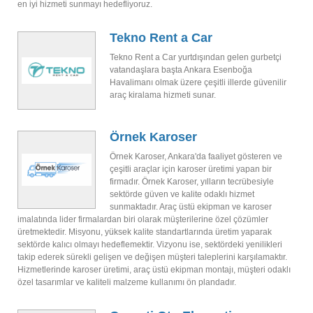
en iyi hizmeti sunmayı hedefliyoruz.
Tekno Rent a Car
Tekno Rent a Car yurtdışından gelen gurbetçi
vatandaşlara başta Ankara Esenboğa
Havalimanı olmak üzere çeşitli illerde güvenilir
araç kiralama hizmeti sunar.
Örnek Karoser
Örnek Karoser, Ankara'da faaliyet gösteren ve
çeşitli araçlar için karoser üretimi yapan bir
firmadır. Örnek Karoser, yılların tecrübesiyle
sektörde güven ve kalite odaklı hizmet
sunmaktadır. Araç üstü ekipman ve karoser
imalatında lider firmalardan biri olarak müşterilerine özel çözümler
üretmektedir. Misyonu, yüksek kalite standartlarında üretim yaparak
sektörde kalıcı olmayı hedeflemektir. Vizyonu ise, sektördeki yenilikleri
takip ederek sürekli gelişen ve değişen müşteri taleplerini karşılamaktır.
Hizmetlerinde karoser üretimi, araç üstü ekipman montajı, müşteri odaklı
özel tasarımlar ve kaliteli malzeme kullanımı ön plandadır.