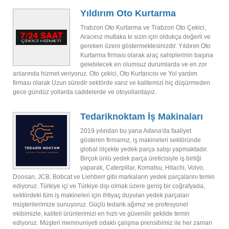
Yıldırım Oto Kurtarma
Trabzon Oto Kurtarma ve Trabzon Oto Çekici,
Aracınız mutlaka ki sizin için oldukça değerli ve
gereken özeni göstermektesinizdir. Yıldırım Oto
Kurtarma firması olarak araç sahiplerinin başına
gelebilecek en olumsuz durumlarda ve en zor
anlarında hizmet veriyoruz. Oto çekici, Oto Kurtarıcısı ve Yol yardım
firması olarak Uzun süredir sektörde varız ve kalitemizi hiç düşürmeden
gece gündüz yollarda caddelerde ve otoyollardayız.
Tedariknoktam İş Makinaları
2019 yılından bu yana Adana'da faaliyet
gösteren firmamız, iş makineleri sektöründe
global ölçekte yedek parça satışı yapmaktadır.
Birçok ünlü yedek parça üreticisiyle iş birliği
yaparak, Caterpillar, Komatsu, Hitachi, Volvo,
Doosan, JCB, Bobcat ve Liehberr gibi markaların yedek parçalarını temin
ediyoruz. Türkiye içi ve Türkiye dışı olmak üzere geniş bir coğrafyada,
sektördeki tüm iş makineleri için ihtiyaç duyulan yedek parçaları
müşterilerimize sunuyoruz. Güçlü tedarik ağımız ve profesyonel
ekibimizle, kaliteli ürünlerimizi en hızlı ve güvenilir şekilde temin
ediyoruz. Müşteri memnuniyeti odaklı çalışma prensibimiz ile her zaman