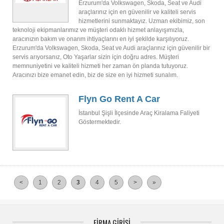
Erzurum'da Volkswagen, Skoda, Seat ve Audi
araçlarınız için en güvenilir ve kaliteli servis
hizmetlerini sunmaktayız. Uzman ekibimiz, son
teknoloji ekipmanlarımız ve müşteri odaklı hizmet anlayışımızla,
aracınızın bakım ve onarım ihtiyaçlarını en iyi şekilde karşılıyoruz.
Erzurum'da Volkswagen, Skoda, Seat ve Audi araçlarınız için güvenilir bir
servis arıyorsanız, Oto Yaşarlar sizin için doğru adres. Müşteri
memnuniyetini ve kaliteli hizmeti her zaman ön planda tutuyoruz.
Aracınızı bize emanet edin, biz de size en iyi hizmeti sunalım.
Flyn Go Rent A Car
İstanbul Şişli İlçesinde Araç Kiralama Faliyeti
Göstermektedir.
<
1
2
3
4
5
>
»
FİRMA GİRİŞİ