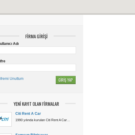
FİRMA GİRİŞİ
ullanıcı Adı
ifre
ifremi Unuttum
YENİ KAYIT OLAN FİRMALAR
Citi Rent A Car
1990 yılında kurulan Citi Rent A Car…
Samsun Bilgisayar