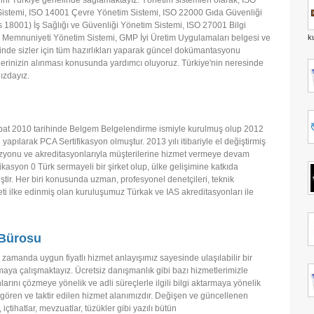
ini Türkiye genelinde sağlamaktayız. Yönetim sistemleri olarak; ISO
Sistemi, ISO 14001 Çevre Yönetim Sistemi, ISO 22000 Gıda Güvenliği
 18001) İş Sağlığı ve Güvenliği Yönetim Sistemi, ISO 27001 Bilgi
k
 Memnuniyeti Yönetim Sistemi, GMP İyi Üretim Uygulamaları belgesi ve
de sizler için tüm hazırlıkları yaparak güncel dokümantasyonu
elerinizin alınması konusunda yardımcı oluyoruz. Türkiye'nin neresinde
ızdayız.
bat 2010 tarihinde Belgem Belgelendirme ismiyle kurulmuş olup 2012
i yapılarak PCA Sertifikasyon olmuştur. 2013 yılı itibariyle el değiştirmiş
vizyonu ve akreditasyonlarıyla müşterilerine hizmet vermeye devam
ikasyon 0 Türk sermayeli bir şirket olup, ülke gelişimine katkıda
tir. Her biri konusunda uzman, profesyonel denetçileri, teknik
eti ilke edinmiş olan kuruluşumuz Türkak ve IAS akreditasyonları ile
Bürosu
nı zamanda uygun fiyatlı hizmet anlayışımız sayesinde ulaşılabilir bir
maya çalışmaktayız. Ücretsiz danışmanlık gibi bazı hizmetlerimizle
larını çözmeye yönelik ve adli süreçlerle ilgili bilgi aktarmaya yönelik
 gören ve taktir edilen hizmet alanımızdır. Değişen ve güncellenen
 içtihatlar, mevzuatlar, tüzükler gibi yazılı bütün