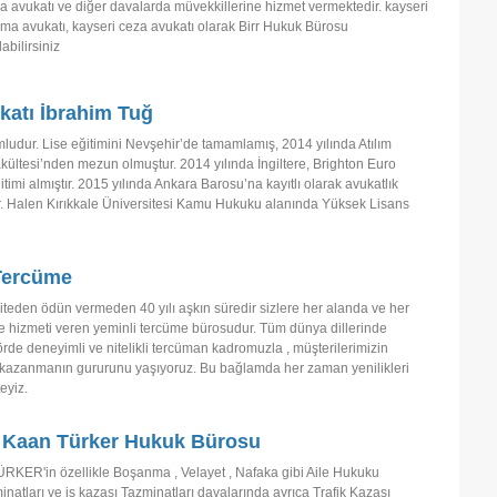
 avukatı ve diğer davalarda müvekkillerine hizmet vermektedir. kayseri
ma avukatı, kayseri ceza avukatı olarak Birr Hukuk Bürosu
abilirsiniz
atı İbrahim Tuğ
dur. Lise eğitimini Nevşehir’de tamamlamış, 2014 yılında Atılım
kültesi’nden mezun olmuştur. 2014 yılında İngiltere, Brighton Euro
itimi almıştır. 2015 yılında Ankara Barosu’na kayıtlı olarak avukatlık
r. Halen Kırıkkale Üniversitesi Kamu Hukuku alanında Yüksek Lisans
 Tercüme
eden ödün vermeden 40 yılı aşkın süredir sizlere her alanda ve her
me hizmeti veren yeminli tercüme bürosudur. Tüm dünya dillerinde
rde deneyimli ve nitelikli tercüman kadromuzla , müşterilerimizin
ı kazanmanın gururunu yaşıyoruz. Bu bağlamda her zaman yenilikleri
eyiz.
 Kaan Türker Hukuk Bürosu
RKER'in özellikle Boşanma , Velayet , Nafaka gibi Aile Hukuku
minatları ve iş kazası Tazminatları davalarında ayrıca Trafik Kazası