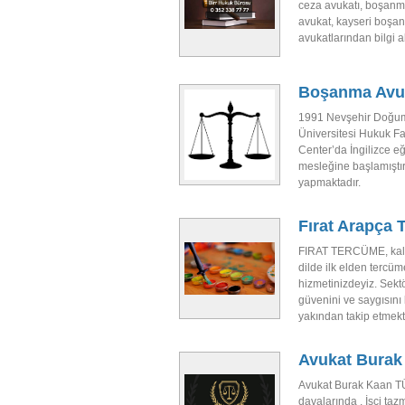
ceza avukatı, boşanma
avukat, kayseri boşan
avukatlarından bilgi al
Boşanma Avuk
1991 Nevşehir Doğumlu
Üniversitesi Hukuk Fa
Center’da İngilizce eğ
mesleğine başlamıştı
yapmaktadır.
Fırat Arapça
FIRAT TERCÜME, kalit
dilde ilk elden tercü
hizmetinizdeyiz. Sektö
güvenini ve saygısın
yakından takip etmekt
Avukat Burak
Avukat Burak Kaan TÜ
davalarında , İşçi taz