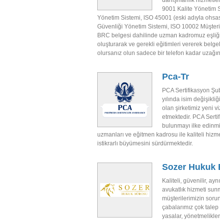
danışmanlık hizmetler
9001 Kalite Yönetim 
Yönetim Sistemi, ISO 45001 (eski adıyla ohsas
Güvenliği Yönetim Sistemi, ISO 10002 Müşteri
BRC belgesi dahilinde uzman kadromuz eşliğin
oluşturarak ve gerekli eğitimleri vererek belg
olursanız olun sadece bir telefon kadar uzağın
Pca-Tr
PCA Sertifikasyon Şu
yılında isim değişikliğ
olan şirketimiz yeni 
etmektedir. PCA Sertif
bulunmayı ilke edinmiş
uzmanları ve eğitmen kadrosu ile kaliteli hizm
istikrarlı büyümesini sürdürmektedir.
Sozer Hukuk 
Kaliteli, güvenilir, ay
avukatlık hizmeti sun
müşterilerimizin sorun
çabalarımız çok talep
yasalar, yönetmelikler,