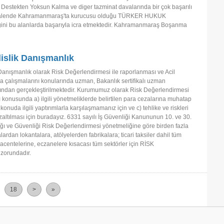
 Destekten Yoksun Kalma ve diger tazminat davalarında bir çok başarılı
 halende Kahramanmaraş'ta kurucusu olduğu TÜRKER HUKUK
 bu alanlarda başarıyla icra etmektedir. Kahramanmaraş Boşanma
islik Danışmanlık
anışmanlık olarak Risk Değerlendirmesi ile raporlanması ve Acil
 çalışmalarını konularında uzman, Bakanlık sertifikalı uzman
ından gerçekleştirilmektedir. Kurumumuz olarak Risk Değerlendirmesi
ı konusunda a) ilgili yönetmeliklerde belirtilen para cezalarına muhatap
konuda ilgili yaptırımlarla karşılaşmamanız için ve c) tehlike ve riskleri
ltılması için buradayız. 6331 sayılı İş Güvenliği Kanununun 10. ve 30.
lığı ve Güvenliği Risk Değerlendirmesi yönetmeliğine göre birden fazla
rdan lokantalara, atölyelerden fabrikalara; ticari taksiler dahil tüm
o acentelerine, eczanelere kısacası tüm sektörler için RİSK
orundadır.
18
>
»