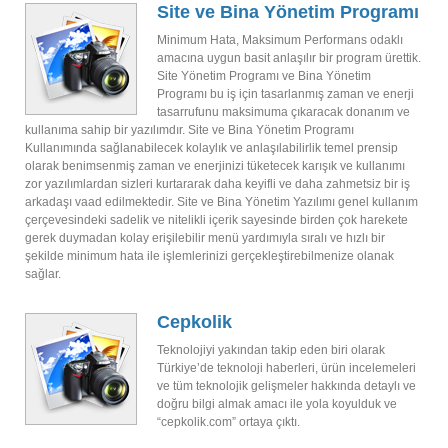
Site ve Bina Yönetim Programı
Minimum Hata, Maksimum Performans odaklı
amacına uygun basit anlaşılır bir program ürettik.
Site Yönetim Programı ve Bina Yönetim
Programı bu iş için tasarlanmış zaman ve enerji
tasarrufunu maksimuma çıkaracak donanım ve
kullanıma sahip bir yazılımdır. Site ve Bina Yönetim Programı
Kullanımında sağlanabilecek kolaylık ve anlaşılabilirlik temel prensip
olarak benimsenmiş zaman ve enerjinizi tüketecek karışık ve kullanımı
zor yazılımlardan sizleri kurtararak daha keyifli ve daha zahmetsiz bir iş
arkadaşı vaad edilmektedir. Site ve Bina Yönetim Yazılımı genel kullanım
çerçevesindeki sadelik ve nitelikli içerik sayesinde birden çok harekete
gerek duymadan kolay erişilebilir menü yardımıyla sıralı ve hızlı bir
şekilde minimum hata ile işlemlerinizi gerçekleştirebilmenize olanak
sağlar.
Cepkolik
Teknolojiyi yakından takip eden biri olarak
Türkiye’de teknoloji haberleri, ürün incelemeleri
ve tüm teknolojik gelişmeler hakkında detaylı ve
doğru bilgi almak amacı ile yola koyulduk ve
“cepkolik.com” ortaya çıktı.