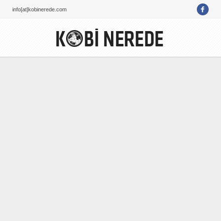
info[at]kobinerede.com