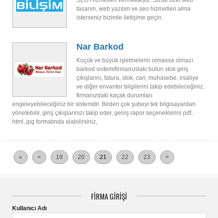
SEO Hizmetleri vermekteyiz. Sizde özel web
tasarım, web yazılım ve seo hizmetleri alma
isterseniz bizimle iletişime geçin.
Nar Barkod
Küçük ve büyük işletmelerin olmassa olmazı
barkod sistemifirmanızdaki bütün stok giriş
çıkışlarını, fatura, stok, cari, muhasebe, irsaliye
ve diğer envanter bilgilerini takip edebileceğiniz,
firmanızdaki kaçak durumları
engeleyebileceğiniz bir sistemdir. Birden çok şubeyi tek bilgisayardan
yönetebilir, giriş çıkışlarınızı takip eder, geniş rapor seçeneklerini pdf,
html, jpg formatında alabilirsiniz,
«
<
19
20
21
22
23
>
FİRMA GİRİŞİ
Kullanıcı Adı