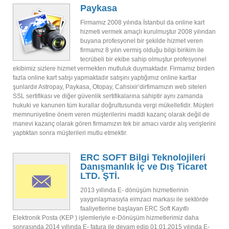
Paykasa
Firmamız 2008 yılında İstanbul da online kart
hizmeti vermek amaçlı kurulmuştur 2008 yılından
buyana profesyonel bir şekilde hizmet veren
firmamız 8 yılın vermiş olduğu bilgi birikim ile
tecrübeli bir ekibe sahip olmuştur profesyonel
ekibimiz sizlere hizmet vermekten mutluluk duymaktadır. Firmamız birden
fazla online kart satışı yapmaktadır satışını yaptığımız online kartlar
şunlardır Astropay, Paykasa, Otopay, Cahsixir’dirfimamızın web siteleri
SSL sertifikası ve diğer güvenlik sertifikalarına sahiptir aynı zamanda
hukuki ve kanunen tüm kurallar doğrultusunda vergi mükellefidir. Müşteri
memnuniyetine önem veren müşterilerini maddi kazanç olarak değil de
manevi kazanç olarak gören firmamızın tek bir amacı vardır alış verişlerini
yaptıktan sonra müşterileri mutlu etmektir.
ERC SOFT Bilgi Teknolojileri
Danışmanlık İç ve Dış Ticaret
LTD. ŞTİ.
2013 yıllında E- dönüşüm hizmetlerinin
yaygınlaşmasıyla eimzaci markası ile sektörde
faaliyetlerine başlayan ERC Soft Kayıtlı
Elektronik Posta (KEP ) işlemleriyle e-Dönüşüm hizmetlerimiz daha
sonrasında 2014 yıllında E- fatura ile devam edip 01.01.2015 yılında E-