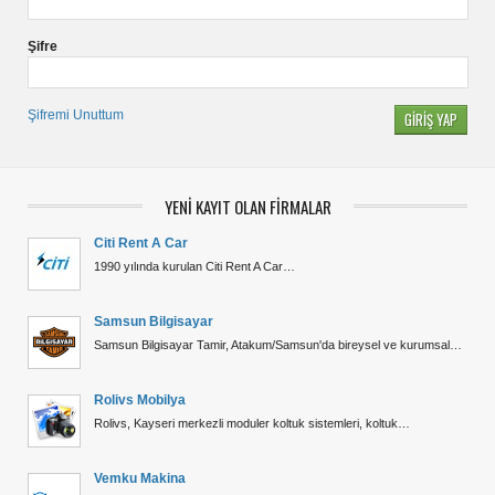
Şifre
Şifremi Unuttum
YENİ KAYIT OLAN FİRMALAR
Citi Rent A Car
1990 yılında kurulan Citi Rent A Car…
Samsun Bilgisayar
Samsun Bilgisayar Tamir, Atakum/Samsun'da bireysel ve kurumsal…
Rolivs Mobilya
Rolivs, Kayseri merkezli moduler koltuk sistemleri, koltuk…
Vemku Makina