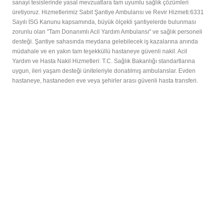
sanayi tesislerinde yasal mevzuatlara tam uyumlu sağlık çözümleri
üretiyoruz. Hizmetlerimiz Sabit Şantiye Ambulansı ve Revir Hizmeti:6331
Sayılı İSG Kanunu kapsamında, büyük ölçekli şantiyelerde bulunması
zorunlu olan "Tam Donanımlı Acil Yardım Ambulansı" ve sağlık personeli
desteği. Şantiye sahasında meydana gelebilecek iş kazalarına anında
müdahale ve en yakın tam teşekküllü hastaneye güvenli nakil. Acil
Yardım ve Hasta Nakil Hizmetleri: T.C. Sağlık Bakanlığı standartlarına
uygun, ileri yaşam desteği üniteleriyle donatılmış ambulanslar. Evden
hastaneye, hastaneden eve veya şehirler arası güvenli hasta transferi.