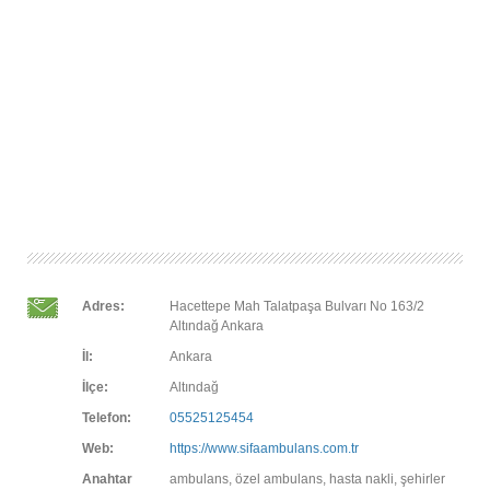
Adres:
Hacettepe Mah Talatpaşa Bulvarı No 163/2
Altındağ Ankara
İl:
Ankara
İlçe:
Altındağ
Telefon:
05525125454
Web:
https://www.sifaambulans.com.tr
Anahtar
ambulans, özel ambulans, hasta nakli, şehirler