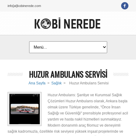
info[at]kobinerede.com
HUZUR AMBULANS SERVİSİ
Ana Sayfa
>
Sağlık
>
Huzur Ambulans Servisi
Huzur Ambulans: Şantiye ve Kurumsal Sağlık
Çözümleri Huzur Ambulans olarak, Ankara başta
olmak üzere Türkiye genelinde, "Önce İnsan
Sağlığı ve Güvenliği" prensibiyle profesyonel acil
yardım ve hasta nakil hizmetleri sunmaktayız.
Modern donanımlı araç filomuz ve deneyimli
sağlık kadromuzla, özellikle risk seviyesi yüksek inşaat projelerinde ve