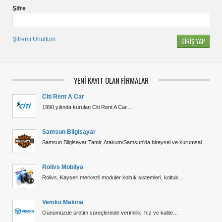
Şifre
Şifremi Unuttum
YENİ KAYIT OLAN FİRMALAR
Citi Rent A Car
1990 yılında kurulan Citi Rent A Car…
Samsun Bilgisayar
Samsun Bilgisayar Tamir, Atakum/Samsun'da bireysel ve kurumsal…
Rolivs Mobilya
Rolivs, Kayseri merkezli moduler koltuk sistemleri, koltuk…
Vemku Makina
Günümüzde üretim süreçlerinde verimlilik, hız ve kalite…