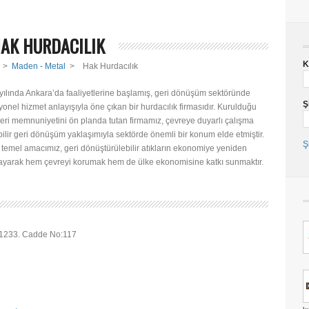
AK HURDACILIK
K
>
Maden - Metal
>
Hak Hurdacılık
yılında Ankara’da faaliyetlerine başlamış, geri dönüşüm sektöründe
Ş
syonel hizmet anlayışıyla öne çıkan bir hurdacılık firmasıdır. Kurulduğu
ri memnuniyetini ön planda tutan firmamız, çevreye duyarlı çalışma
bilir geri dönüşüm yaklaşımıyla sektörde önemli bir konum elde etmiştir.
Ş
 temel amacımız, geri dönüştürülebilir atıkların ekonomiye yeniden
layarak hem çevreyi korumak hem de ülke ekonomisine katkı sunmaktır.
 1233. Cadde No:117