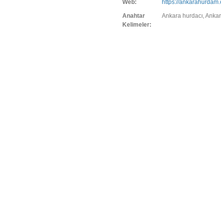
Web:
https://ankarahurdam
Anahtar
Ankara hurdacı, Ankar
Kelimeler: