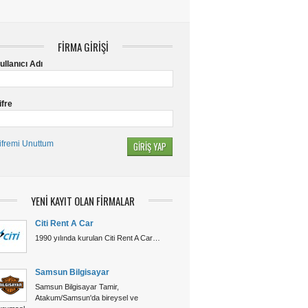
FİRMA GİRİŞİ
ullanıcı Adı
ifre
ifremi Unuttum
YENİ KAYIT OLAN FİRMALAR
Citi Rent A Car
1990 yılında kurulan Citi Rent A Car…
Samsun Bilgisayar
Samsun Bilgisayar Tamir,
Atakum/Samsun'da bireysel ve