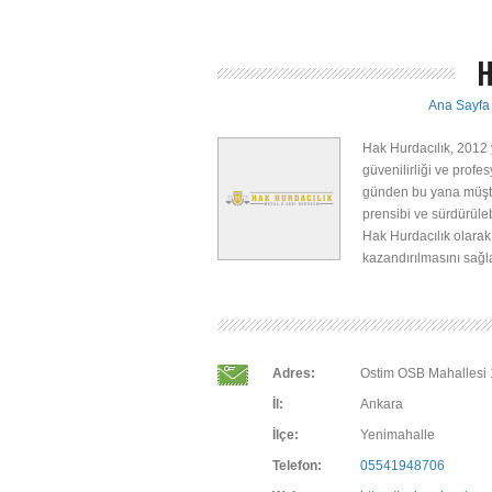
H
Ana Sayfa
Hak Hurdacılık, 2012 
güvenilirliği ve profe
günden bu yana müşte
prensibi ve sürdürüle
Hak Hurdacılık olarak
kazandırılmasını sağ
Adres:
Ostim OSB Mahallesi
İl:
Ankara
İlçe:
Yenimahalle
Telefon:
05541948706