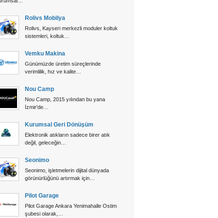
urumsal…
Rolivs Mobilya
Rolivs, Kayseri merkezli moduler koltuk
sistemleri, koltuk…
Vemku Makina
Günümüzde üretim süreçlerinde
verimlilik, hız ve kalite…
Nou Camp
Nou Camp, 2015 yılından bu yana
İzmir'de…
Kurumsal Geri Dönüşüm
Elektronik atıkların sadece birer atık
değil, geleceğin…
Seonimo
Seonimo, işletmelerin dijital dünyada
görünürlüğünü artırmak için…
Pilot Garage
Pilot Garage Ankara Yenimahalle Ostim
şubesi olarak,…