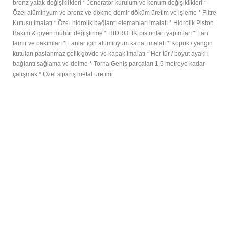
bronz yatak değişiklikleri * Jeneratör kurulum ve konum değişiklikleri *
Özel alüminyum ve bronz ve dökme demir döküm üretim ve işleme * Filtre
Kutusu imalatı * Özel hidrolik bağlantı elemanları imalatı * Hidrolik Piston
Bakım & giyen mühür değiştirme * HİDROLİK pistonları yapımları * Fan
tamir ve bakımları * Fanlar için alüminyum kanat imalatı * Köpük / yangın
kutuları paslanmaz çelik gövde ve kapak imalatı * Her tür / boyut ayaklı
bağlantı sağlama ve delme * Torna Geniş parçaları 1,5 metreye kadar
çalışmak * Özel sipariş metal üretimi