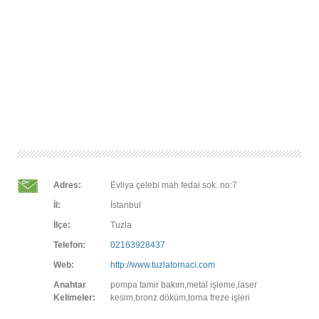
Adres:
Evliya çelebi mah.fedai sok. no:7
İl:
İstanbul
İlçe:
Tuzla
Telefon:
02163928437
Web:
http://www.tuzlatornaci.com
Anahtar
pompa tamir bakım,metal işleme,laser
Kelimeler:
kesim,bronz döküm,torna freze işleri