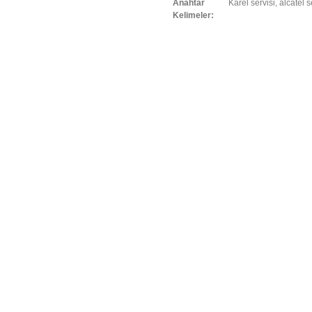
Anahtar
Karel servisi, alcatel s
Kelimeler: