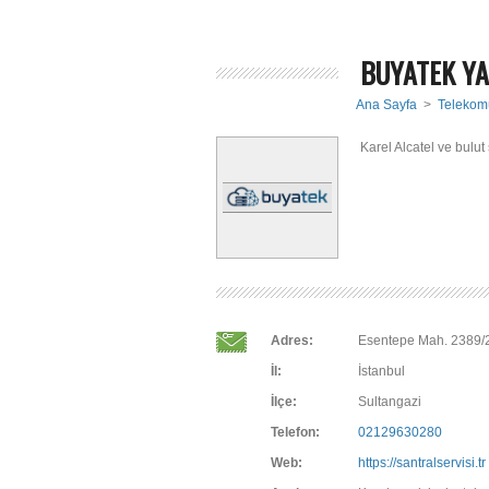
BUYATEK YA
Ana Sayfa
>
Telekom
Karel Alcatel ve bulut 
Adres:
Esentepe Mah. 2389/2
İl:
İstanbul
İlçe:
Sultangazi
Telefon:
02129630280
Web:
https://santralservisi.tr