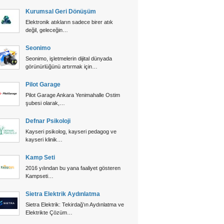
Kurumsal Geri Dönüşüm
Elektronik atıkların sadece birer atık
değil, geleceğin…
Seonimo
Seonimo, işletmelerin dijital dünyada
görünürlüğünü artırmak için…
Pilot Garage
Pilot Garage Ankara Yenimahalle Ostim
şubesi olarak,…
Defnar Psikoloji
Kayseri psikolog, kayseri pedagog ve
kayseri klinik…
Kamp Seti
2016 yılından bu yana faaliyet gösteren
Kampseti…
Sietra Elektrik Aydınlatma
Sietra Elektrik: Tekirdağ’ın Aydınlatma ve
Elektrikte Çözüm…