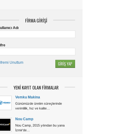
FİRMA GİRİŞİ
ullanıcı Adı
ifre
ifremi Unuttum
YENİ KAYIT OLAN FİRMALAR
Vemku Makina
Günümüzde üretim süreçlerinde
verimlilik, hız ve kalite…
Nou Camp
Nou Camp, 2015 yılından bu yana
İzmir'de…