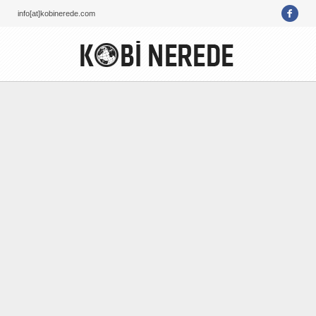
info[at]kobinerede.com