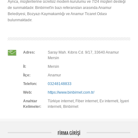
Ayrıca, müşterilerine ücretsiz modem kurulumu ve 7/24 müşteri desteği
de sunmaktadır. Binbirnet'in bazı referansları arasında Anamur
Belediyesi, Bozyazı Kaymakamlığı ve Anamur Ticaret Odası
bulunmaktadır.
Adres:
Saray Mah. Kıbrıs Cd. 9/17, 33640 Anamur
Mersin
İl:
Mersin
İlçe:
Anamur
Telefon:
03248148833
Web:
https://www.binbirnet.com.tr/
Anahtar
Türkiye internet, Fiber internet, Ev interneti, İşyeri
Kelimeler:
interneti, Binbirnet
FİRMA GİRİŞİ