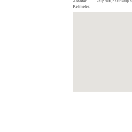
Anahtar
kalip seti, hazir kalip s
Kelimeler: