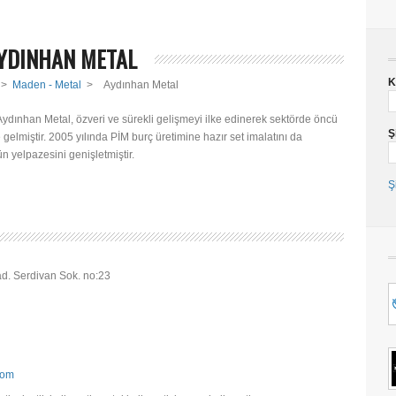
YDINHAN METAL
K
>
Maden - Metal
>
Aydınhan Metal
Aydınhan Metal, özveri ve sürekli gelişmeyi ilke edinerek sektörde öncü
Ş
e gelmiştir. 2005 yılında PİM burç üretimine hazır set imalatını da
n yelpazesini genişletmiştir.
Ş
ad. Serdivan Sok. no:23
com