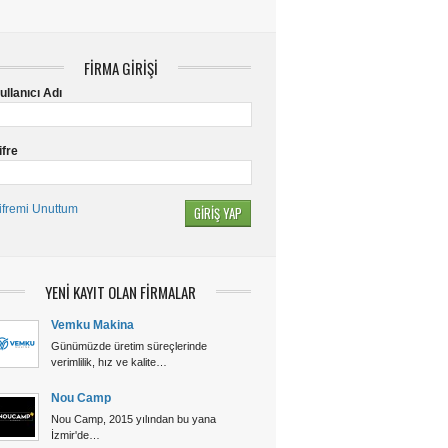
FİRMA GİRİŞİ
ullanıcı Adı
ifre
ifremi Unuttum
YENİ KAYIT OLAN FİRMALAR
Vemku Makina
Günümüzde üretim süreçlerinde
verimlilik, hız ve kalite…
Nou Camp
Nou Camp, 2015 yılından bu yana
İzmir'de…