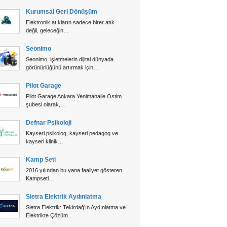
Kurumsal Geri Dönüşüm
Elektronik atıkların sadece birer atık
değil, geleceğin…
Seonimo
Seonimo, işletmelerin dijital dünyada
görünürlüğünü artırmak için…
Pilot Garage
Pilot Garage Ankara Yenimahalle Ostim
şubesi olarak,…
Defnar Psikoloji
Kayseri psikolog, kayseri pedagog ve
kayseri klinik…
Kamp Seti
2016 yılından bu yana faaliyet gösteren
Kampseti…
Sietra Elektrik Aydınlatma
Sietra Elektrik: Tekirdağ’ın Aydınlatma ve
Elektrikte Çözüm…