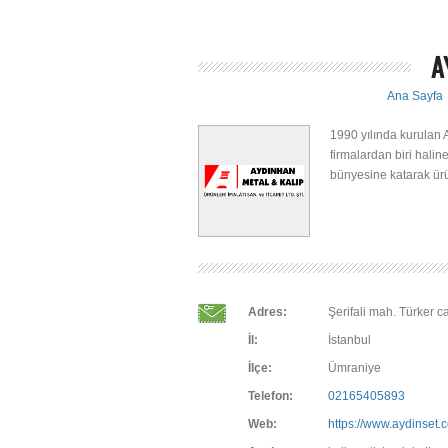
A
Ana Sayfa
1990 yılında kurulan 
firmalardan biri halin
bünyesine katarak ürü
Adres:
Şerifali mah. Türker c
İl:
İstanbul
İlçe:
Ümraniye
Telefon:
02165405893
Web:
https://www.aydinset.