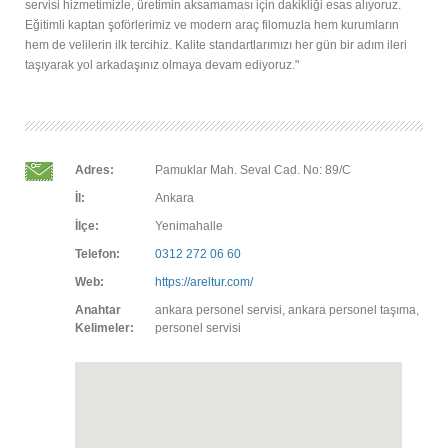
servisi hizmetimizle, üretimin aksamaması için dakikliği esas alıyoruz.
Eğitimli kaptan şoförlerimiz ve modern araç filomuzla hem kurumların
hem de velilerin ilk tercihiz. Kalite standartlarımızı her gün bir adım ileri
taşıyarak yol arkadaşınız olmaya devam ediyoruz."
Adres:
Pamuklar Mah. Seval Cad. No: 89/C
İl:
Ankara
İlçe:
Yenimahalle
Telefon:
0312 272 06 60
Web:
https://areltur.com/
Anahtar
ankara personel servisi, ankara personel taşıma,
Kelimeler:
personel servisi